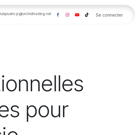
lubjouets-jc@orchidtrading.net
Se connecter
ionnelles
les pour