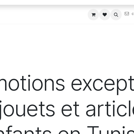
c
tions
Événement
Contact
otions except
 jouets et artic